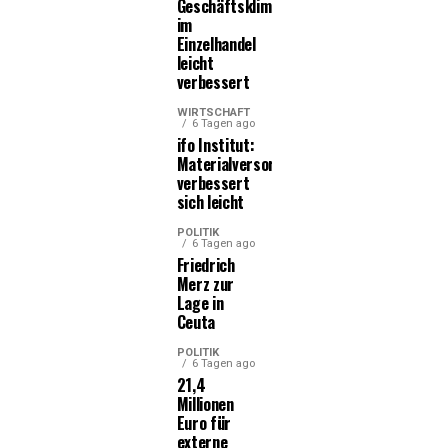
Geschäftsklima
im
Einzelhandel
leicht
verbessert
WIRTSCHAFT
6 Tagen ago
ifo Institut:
Materialversorgung
verbessert
sich leicht
POLITIK
6 Tagen ago
Friedrich
Merz zur
Lage in
Ceuta
POLITIK
6 Tagen ago
21,4
Millionen
Euro für
externe