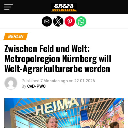
Die mobile Version verlassen
BERLIN
Zwischen Feld und Welt:
Metropolregion Nürnberg will
Welt-Agrarkulturerbe werden
Published
7 Monaten ago
on
22.01.2026
By
CvD-PWO