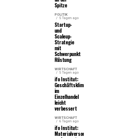
Spitze
POLITIK
5 Tagen ago
Startup-
und
Scaleup-
Strategie
mit
Schwerpunkt
Rüstung
WIRTSCHAFT
5 Tagen ago
ifo Institut:
Geschäftsklima
im
Einzelhandel
leicht
verbessert
WIRTSCHAFT
6 Tagen ago
ifo Institut:
Materialversorgung