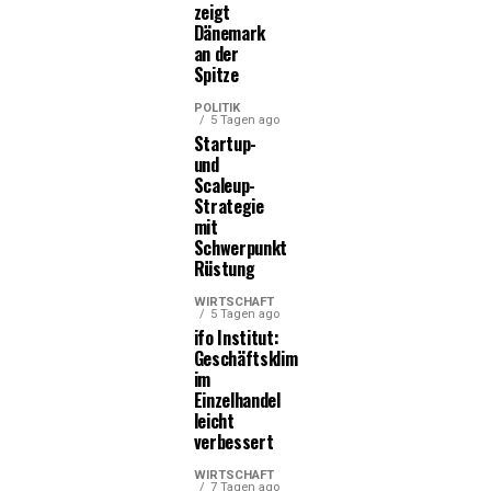
zeigt
Dänemark
an der
Spitze
POLITIK
5 Tagen ago
Startup-
und
Scaleup-
Strategie
mit
Schwerpunkt
Rüstung
WIRTSCHAFT
5 Tagen ago
ifo Institut:
Geschäftsklima
im
Einzelhandel
leicht
verbessert
WIRTSCHAFT
7 Tagen ago