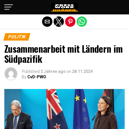
Die mobile Version verlassen
POLITIK
Zusammenarbeit mit Ländern im
Südpazifik
Published
2 Jahren ago
on
28.11.2024
By
CvD-PWO