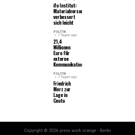
ifo Institut:
Materialversorgung
verbessert
sich leicht
POLITIK
7 Tagen ago
21,4
Millionen
Euro für
externe
Kommunikationsleistungen
POLITIK
7 Tagen ago
Friedrich
Merz zur
Lage in
Ceuta
Copyright © 2026 press work orange - Berlin