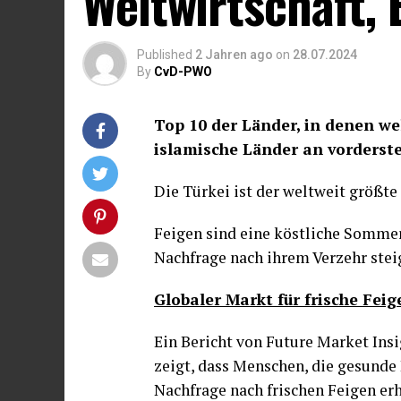
Weltwirtschaft,
Published
2 Jahren ago
on
28.07.2024
By
CvD-PWO
Top 10 der Länder, in denen w
islamische Länder an vorderst
Die Türkei ist der weltweit größte
Feigen sind eine köstliche Sommerfr
Nachfrage nach ihrem Verzehr stei
Globaler Markt für frische Feig
Ein Bericht von Future Market Insi
zeigt, dass Menschen, die gesunde
Nachfrage nach frischen Feigen er