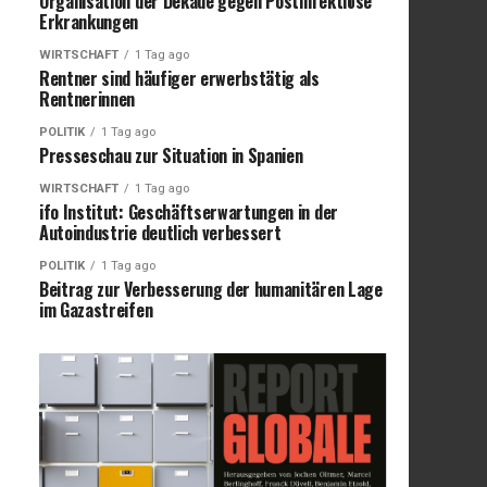
Organisation der Dekade gegen Postinfektiöse
Erkrankungen
WIRTSCHAFT
1 Tag ago
Rentner sind häufiger erwerbstätig als
Rentnerinnen
POLITIK
1 Tag ago
Presseschau zur Situation in Spanien
WIRTSCHAFT
1 Tag ago
ifo Institut: Geschäftserwartungen in der
Autoindustrie deutlich verbessert
POLITIK
1 Tag ago
Beitrag zur Verbesserung der humanitären Lage
im Gazastreifen