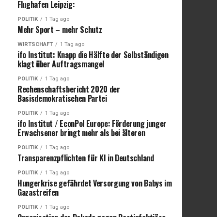
Flughafen Leipzig:
POLITIK
1 Tag ago
Mehr Sport – mehr Schutz
WIRTSCHAFT
1 Tag ago
ifo Institut: Knapp die Hälfte der Selbständigen
klagt über Auftragsmangel
POLITIK
1 Tag ago
Rechenschaftsbericht 2020 der
Basisdemokratischen Partei
POLITIK
1 Tag ago
ifo Institut / EconPol Europe: Förderung junger
Erwachsener bringt mehr als bei älteren
POLITIK
1 Tag ago
Transparenzpflichten für KI in Deutschland
POLITIK
1 Tag ago
Hungerkrise gefährdet Versorgung von Babys im
Gazastreifen
POLITIK
1 Tag ago