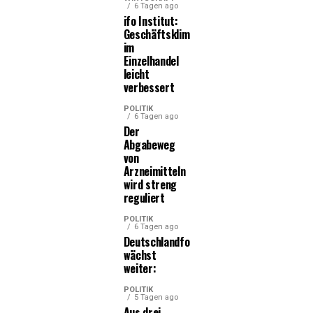
6 Tagen ago
ifo Institut:
Geschäftsklima
im
Einzelhandel
leicht
verbessert
POLITIK
6 Tagen ago
Der
Abgabeweg
von
Arzneimitteln
wird streng
reguliert
POLITIK
6 Tagen ago
Deutschlandfonds
wächst
weiter:
POLITIK
5 Tagen ago
Aus drei