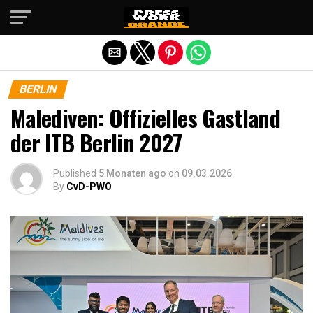
Die mobile Version verlassen
BERLIN
Malediven: Offizielles Gastland
der ITB Berlin 2027
Published
5 Monaten ago
on
09.03.2026
By
CvD-PWO