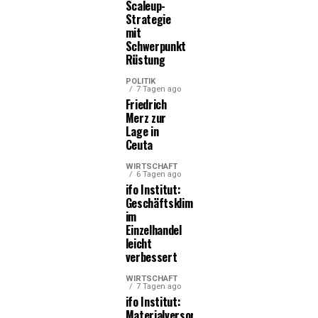
Scaleup-
Strategie
mit
Schwerpunkt
Rüstung
POLITIK
7 Tagen ago
Friedrich
Merz zur
Lage in
Ceuta
WIRTSCHAFT
6 Tagen ago
ifo Institut:
Geschäftsklima
im
Einzelhandel
leicht
verbessert
WIRTSCHAFT
7 Tagen ago
ifo Institut:
Materialversorgung