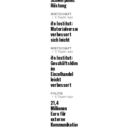
Schwerpunkt
Rüstung
WIRTSCHAFT
6 Tagen ago
ifo Institut:
Materialversorgung
verbessert
sich leicht
WIRTSCHAFT
5 Tagen ago
ifo Institut:
Geschäftsklima
im
Einzelhandel
leicht
verbessert
POLITIK
6 Tagen ago
21,4
Millionen
Euro für
externe
Kommunikationsleistungen