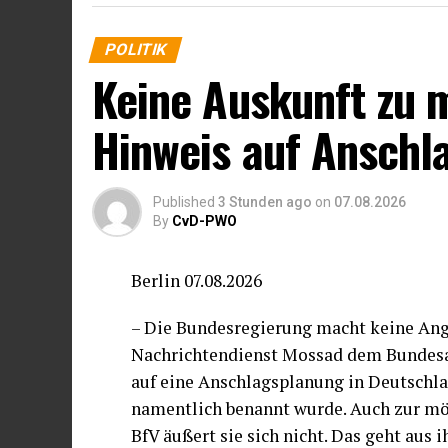
(Paragraf 20 Absatz 1 Nummer 2 AGG). A
Rechtslage durch das SBGG nichts.“
POLITIK
Keine Auskunft zu
Hinweis auf Anschl
Published
3 Stunden ago
on
07.08.2026
By
CvD-PWO
Berlin 07.08.2026
– Die Bundesregierung macht keine Anga
Nachrichtendienst Mossad dem Bundesam
auf eine Anschlagsplanung in Deutschl
namentlich benannt wurde. Auch zur mö
BfV äußert sie sich nicht. Das geht aus i