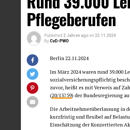
Rund 39.000 Le
Pflegeberufen
Published
2 Jahren ago
on
22.11.2024
By
CvD-PWO
Berlin 22.11.2024
Im März 2024 waren rund 39.000 Le
sozialversicherungspflichtig besch
zuvor, heißt es mit Verweis auf Za
(
20/13759
) der Bundesregierung auf
Die Arbeitnehmerüberlassung in de
kurzfristig und flexibel auf Belast
Einschätzung der Konzertierten Ak