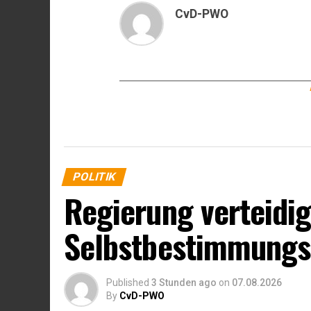
CvD-PWO
POLITIK
Regierung verteidig
Selbstbestimmungs
Published
3 Stunden ago
on
07.08.2026
By
CvD-PWO