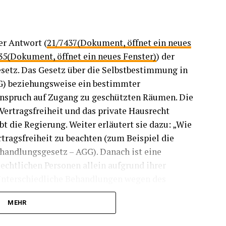
er Antwort (
21/7437(Dokument, öffnet ein neues
35(Dokument, öffnet ein neues Fenster)
) der
etz. Das Gesetz über die Selbstbestimmung in
G) beziehungsweise ein bestimmter
Anspruch auf Zugang zu geschützten Räumen. Die
Vertragsfreiheit und das private Hausrecht
t die Regierung. Weiter erläutert sie dazu: „Wie
rtragsfreiheit zu beachten (zum Beispiel die
handlungsgesetz – AGG). Danach ist eine
echtlichen Personen allein aufgrund ihrer
 Unterschiedliche Behandlungen wegen des
r einen sachlichen Grund gibt (Paragraf 20 AGG).
MEHR
enn die unterschiedliche Behandlung dem
oder der persönlichen Sicherheit Rechnung trägt