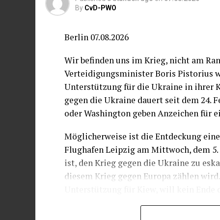
By
CvD-PWO
Berlin 07.08.2026
Wir befinden uns im Krieg, nicht am Ran
Verteidigungsminister Boris Pistorius 
Unterstützung für die Ukraine in ihrer 
gegen die Ukraine dauert seit dem 24. 
oder Washington geben Anzeichen für e
Möglicherweise ist die Entdeckung eine
Flughafen Leipzig am Mittwoch, dem 5. 
ist, den Krieg gegen die Ukraine zu esk
diesem Krieg gegen Europa zählen wird. 
Unterstützung für Kiew, will kein Ende 
War die Drohne mit dem Sprengstoff an 