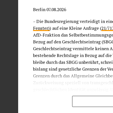
Berlin 07.08.2026
– Die Bundesregierung verteidigt in ein
Fenster)
) auf eine Kleine Anfrage (
21/71
AfD-Fraktion das Selbstbestimmungsges
Bezug auf den Geschlechtseintrag (SBG
Geschlechtseintrag vermittele keinen 
bestehende Rechtslage in Bezug auf die 
bleibe durch das SBGG unberührt, schreib
bislang sind gesetzliche Grenzen der Ve
Grenzen durch das Allgemeine Gleichbe
Zurückweisung speziell von transgeschl
geschlechtlichen Identität unzulässig.
Geschlechts sind zulässig, wenn es dafü
Das kann insbesondere der Fall sein, w
Bedürfnis nach Schutz der Intimsphäre 