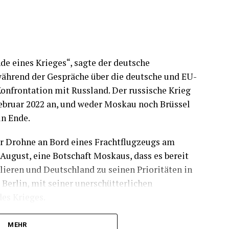
de eines Krieges“, sagte der deutsche
während der Gespräche über die deutsche und EU-
Konfrontation mit Russland. Der russische Krieg
Februar 2022 an, und weder Moskau noch Brüssel
in Ende.
r Drohne an Bord eines Frachtflugzeugs am
August, eine Botschaft Moskaus, dass es bereit
alieren und Deutschland zu seinen Prioritäten in
Berlin, mit seiner unerschütterlichen
des Krieges.
Bord tatsächlich Teil einer russischen
MEHR