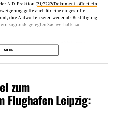
 der AfD-Fraktion (
21/7222(Dokument, öffnet ein
rweigerung gelte auch für eine eingestufte
nt, ihre Antworten seien weder als Bestätigung
lern zugrunde gelegten Sachverhalte zu
eist sie auf die sogenannte „Third-Party-
chrichtendienste seien geheimhaltungsbedürftig
MEHR
weitergegeben werden.
 und seit wann der von den Abgeordneten
elle tätig gewesen sei, wie er gegebenenfalls
kel zum
orden sei und wann und aus welchem Anlass
g als Quelle geprüft worden sei, beantwortet die
 Flughafen Leipzig:
atswohl und Quellenschutz nicht. Solche Angaben
 Arbeitsweisen des BfV ermöglichen.