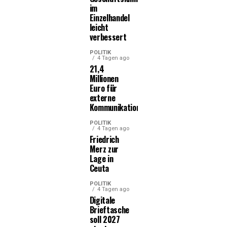
im
Einzelhandel
leicht
verbessert
POLITIK
4 Tagen ago
21,4
Millionen
Euro für
externe
Kommunikationsleistungen
POLITIK
4 Tagen ago
Friedrich
Merz zur
Lage in
Ceuta
POLITIK
4 Tagen ago
Digitale
Brieftasche
soll 2027