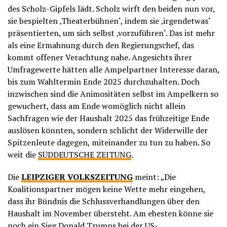
des Scholz-Gipfels lädt. Scholz wirft den beiden nun vor,
sie bespielten ‚Theaterbühnen‘, indem sie ‚irgendetwas‘
präsentierten, um sich selbst ‚vorzuführen‘. Das ist mehr
als eine Ermahnung durch den Regierungschef, das
kommt offener Verachtung nahe. Angesichts ihrer
Umfragewerte hätten alle Ampelpartner Interesse daran,
bis zum Wahltermin Ende 2025 durchzuhalten. Doch
inzwischen sind die Animositäten selbst im Ampelkern so
gewuchert, dass am Ende womöglich nicht allein
Sachfragen wie der Haushalt 2025 das frühzeitige Ende
auslösen könnten, sondern schlicht der Widerwille der
Spitzenleute dagegen, miteinander zu tun zu haben. So
weit die
SÜDDEUTSCHE ZEITUNG
.
Die
LEIPZIGER VOLKSZEITUNG
meint: „Die
Koalitionspartner mögen keine Wette mehr eingehen,
dass ihr Bündnis die Schlussverhandlungen über den
Haushalt im November übersteht. Am ehesten könne sie
noch ein Sieg Donald Trumps bei der US-