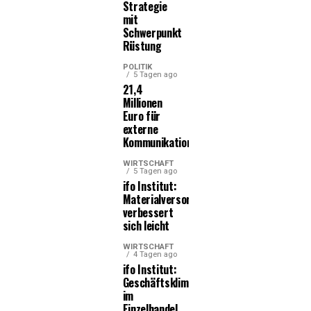
Strategie
mit
Schwerpunkt
Rüstung
POLITIK
5 Tagen ago
21,4
Millionen
Euro für
externe
Kommunikationsleistungen
WIRTSCHAFT
5 Tagen ago
ifo Institut:
Materialversorgung
verbessert
sich leicht
WIRTSCHAFT
4 Tagen ago
ifo Institut:
Geschäftsklima
im
Einzelhandel