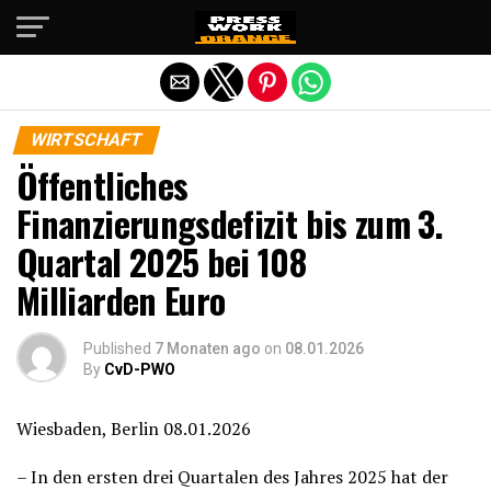
Die mobile Version verlassen
WIRTSCHAFT
Öffentliches
Finanzierungsdefizit bis zum 3.
Quartal 2025 bei 108
Milliarden Euro
Published
7 Monaten ago
on
08.01.2026
By
CvD-PWO
Wiesbaden, Berlin 08.01.2026
– In den ersten drei Quartalen des Jahres 2025 hat der