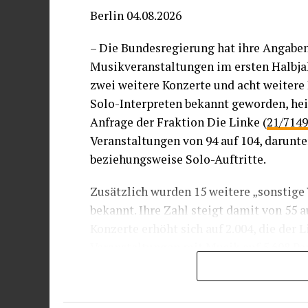
Situationen müssen wir die europäische
Berlin 04.08.2026
Tat wahren.
– Die Bundesregierung hat ihre Angaben
Während die EU-Innenminister heute zu 
Musikveranstaltungen im ersten Halbjah
zusammenkommen, fordern wir zudem a
zwei weitere Konzerte und acht weitere
des EU-Pakts zu Migration und Asyl un
Solo-Interpreten bekannt geworden, heiß
Solidaritätsmechanismus sowie die Vero
Anfrage der Fraktion Die Linke (
21/7149
Diese bieten wirksame Rechtsinstrument
Veranstaltungen von 94 auf 104, darunt
menschenwürdig zu reagieren.
beziehungsweise Solo-Auftritte.
Unter diesen Umständen müssen die St
Zusätzlich wurden 15 weitere „sonstig
uneingeschränkt achten, selbst wenn Mi
bekannt. Ihre Zahl steigt damit von 55 
Parlamentarische Versammlung bereits 
Konzerte erhöht sich auf 2.004, die der 
Sicherheitsbedenken nicht als Rechtfer
Veranstaltungen mit Musik auf 5.698 Pe
Ausnahmen von menschenrechtlichen Ve
entschlossene, aber humane Reaktion is
Die Kleine Anfrage bezieht sich im Sch
Schleusernetzwerke, die Wahrung des N
eine frühere Antwort der Bundesregieru