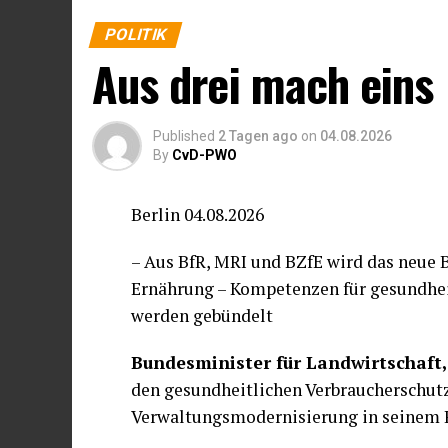
Grenzregionen sowie die Verankerung v
der Bundesregierung demnach bei vier K
Rechtsstaatlichkeit im Zentrum des e
POLITIK
Veranstaltungen mit Live-Musik und z
Aus drei mach eins
Künstlernamen auftretender Solo-Interpr
In den veröffentlichten Angaben wurden 
durch die Bezeichnung „Einzelperson“ e
Published
2 Tagen ago
on
04.08.2026
dem Recht auf informationelle Selbstb
By
CvD-PWO
Weitergehende Angaben zu mehreren vo
Berlin 04.08.2026
Gruppierungen, darunter „König von Wed
Biker“, verweigert die Bundesregierung
– Aus BfR, MRI und BZfE wird das neue 
auch in eingestufter Form. Bereits die 
Ernährung – Kompetenzen für gesundhei
Rückschlüsse auf „Bearbeitungsschwer
werden gebündelt
für Verfassungsschutz ermöglichen und
Bundesminister für Landwirtschaft,
Auch zu vier nachträglich bekannt gew
den gesundheitlichen Verbraucherschutz 
Veranstaltungen mit Musik macht sie ke
Verwaltungsmodernisierung in seinem R
Musikveranstaltungen seien konspirativ