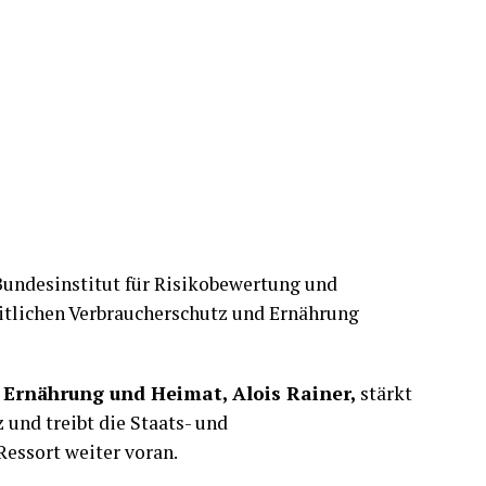
on Solidarität, Menschenrechten und
onzerten, 41 Liederabenden, 35 sonstigen
uropäischen Migrationsmanagements.“
wei Auslandskonzerten die Namen oder
eten bekannt, wurden aber nicht veröffentlicht.
sie nach einer Einzelfallprüfung in der Regel
rsetzt. Die Bundesregierung begründet dies mit
estimmung.
n der Linken konkret genannten Musikern und
enland“, „Krähe“, „Dreschflegel“ und „Der
 aus Gründen des Staatswohls – ausdrücklich
Bundesinstitut für Risikobewertung und
Mitteilung, ob Erkenntnisse vorlägen, könne
tlichen Verbraucherschutz und Ernährung
punkte“ und den Kenntnisstand des Bundesamtes
 dessen Erkenntnisgewinnung beeinträchtigen.
 Ernährung und Heimat, Alois Rainer,
stärkt
ordenen Musikveranstaltungen und elf sonstigen
und treibt die Staats- und
ine näheren Angaben. Die vier
essort weiter voran.
 angekündigt oder vorbereitet worden, die elf