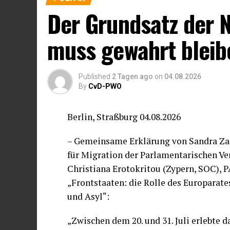
Der Grundsatz der 
muss gewahrt bleib
Published
2 Tagen ago
on
04.08.2026
By
CvD-PWO
Berlin, Straßburg 04.08.2026
– Gemeinsame Erklärung von Sandra Zam
für Migration der Parlamentarischen V
Christiana Erotokritou (Zypern, SOC),
„Frontstaaten: die Rolle des Europarat
und Asyl“:
„Zwischen dem 20. und 31. Juli erlebte 