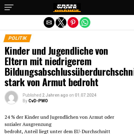
Die mobile Version verlassen
POLITIK
Kinder und Jugendliche von
Eltern mit niedrigerem
Bildungsabschlussüberdurchschni
stark von Armut bedroht
Published
2 Jahren ago
on
01.07.2024
By
CvD-PWO
24 % der Kinder und Jugendlichen von Armut oder
sozialer Ausgrenzung
bedroht, Anteil liegt unter dem EU-Durchschnitt