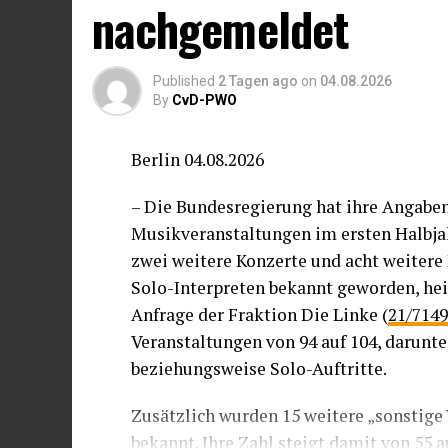
nachgemeldet
Wir erinnern daran, dass die Mitgliedst
Union die lokalen Behörden finanziell, 
Published
2 Tagen ago
on
04.08.2026
von Notsituationen unterstützen müssen
By
CvD-PWO
Menschen entstehen – wie es die Versam
Situationen müssen wir die europäische
Berlin 04.08.2026
Tat wahren.
– Die Bundesregierung hat ihre Angaben
Während die EU-Innenminister heute zu 
Musikveranstaltungen im ersten Halbjah
zusammenkommen, fordern wir zudem a
zwei weitere Konzerte und acht weitere
des EU-Pakts zu Migration und Asyl un
Solo-Interpreten bekannt geworden, heiß
Solidaritätsmechanismus sowie die Vero
Anfrage der Fraktion Die Linke (
21/7149
Diese bieten wirksame Rechtsinstrument
Veranstaltungen von 94 auf 104, darunt
menschenwürdig zu reagieren.
beziehungsweise Solo-Auftritte.
Unter diesen Umständen müssen die St
Zusätzlich wurden 15 weitere „sonstig
uneingeschränkt achten, selbst wenn Mi
bekannt. Ihre Zahl steigt damit von 55 