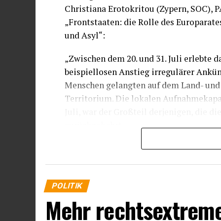
Christiana Erotokritou (Zypern, SOC),
„Frontstaaten: die Rolle des Europarat
und Asyl“:
„Zwischen dem 20. und 31. Juli erlebte 
beispiellosen Anstieg irregulärer Ankü
Menschen gelangten auf dem Land- und
Territorium. Die lokalen Aufnahmekapazi
Juli, war der Großteil derjenigen, die 
zurückgekehrt.
Tragischerweise bestätigen offizielle Be
Überquerungen mindestens 72 Menschen 
tiefes Mitgefühl für die Opfer und unser
POLITIK
nicht ignoriert werden darf. Ebenso ste
Mehr rechtsextrem
die mit einer außergewöhnlichen humani
lokalen Ressourcen bis an die Grenzen i