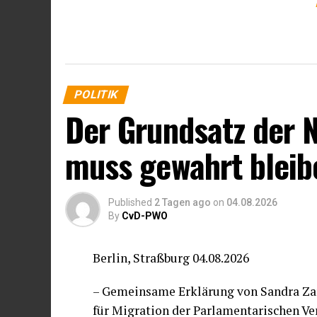
POLITIK
Der Grundsatz der 
muss gewahrt bleib
Published
2 Tagen ago
on
04.08.2026
By
CvD-PWO
Berlin, Straßburg 04.08.2026
– Gemeinsame Erklärung von Sandra Zam
für Migration der Parlamentarischen V