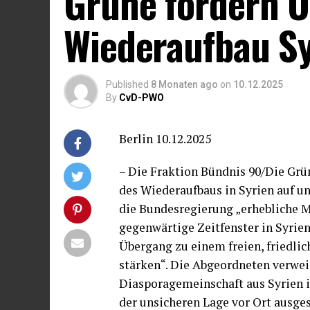
Grüne fordern 
Wiederaufbau Sy
Published
8 Monaten ago
on
10.12.2025
By
CvD-PWO
Berlin 10.12.2025
– Die Fraktion Bündnis 90/Die Grü
des Wiederaufbaus in Syrien auf un
die Bundesregierung „erhebliche M
gegenwärtige Zeitfenster in Syrie
Übergang zu einem freien, friedli
stärken“. Die Abgeordneten verwei
Diasporagemeinschaft aus Syrien i
der unsicheren Lage vor Ort ausge