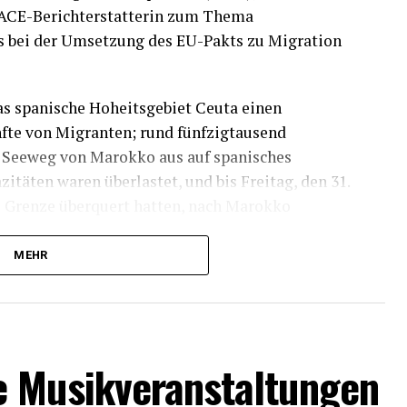
 PACE-Berichterstatterin zum Thema
es bei der Umsetzung des EU-Pakts zu Migration
das spanische Hoheitsgebiet Ceuta einen
nfte von Migranten; rund fünfzigtausend
 Seeweg von Marokko aus auf spanisches
täten waren überlastet, und bis Freitag, den 31.
die Grenze überquert hatten, nach Marokko
MEHR
richte, dass bei diesen gefährlichen
ihr Leben verloren haben. Wir bekunden unser
e Solidarität mit ihren Familien, deren Leid
hen wir an der Seite der Bevölkerung von Ceuta,
e Musikveranstaltungen
tären Krise konfrontiert war, welche die
hrer Belastbarkeit beanspruchte.