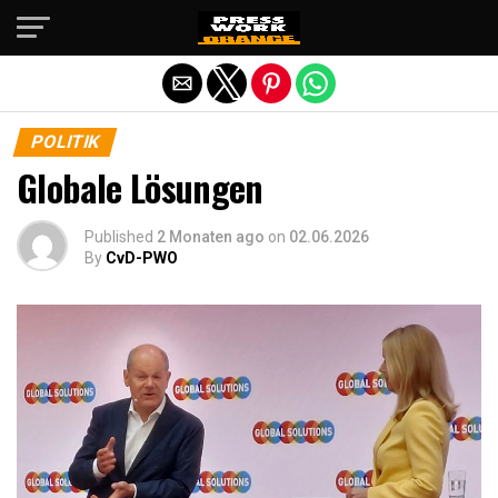
Die mobile Version verlassen
POLITIK
Globale Lösungen
Published
2 Monaten ago
on
02.06.2026
By
CvD-PWO