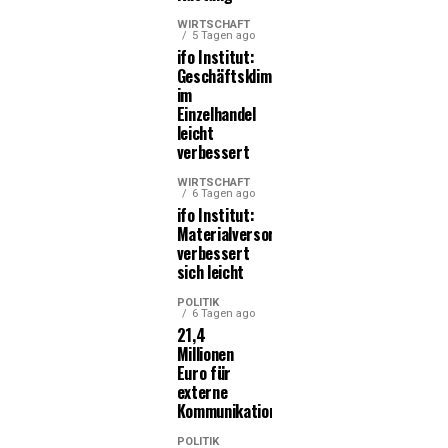
WIRTSCHAFT
5 Tagen ago
ifo Institut:
Geschäftsklima
im
Einzelhandel
leicht
verbessert
WIRTSCHAFT
6 Tagen ago
ifo Institut:
Materialversorgung
verbessert
sich leicht
POLITIK
6 Tagen ago
21,4
Millionen
Euro für
externe
Kommunikationsleistungen
POLITIK