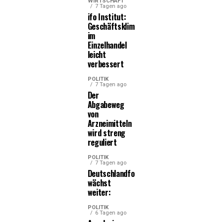
WIRTSCHAFT
7 Tagen ago
ifo Institut:
Geschäftsklima
im
Einzelhandel
leicht
verbessert
POLITIK
7 Tagen ago
Der
Abgabeweg
von
Arzneimitteln
wird streng
reguliert
POLITIK
7 Tagen ago
Deutschlandfonds
wächst
weiter:
POLITIK
6 Tagen ago