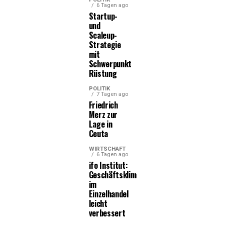
6 Tagen ago
Startup-
und
Scaleup-
Strategie
mit
Schwerpunkt
Rüstung
POLITIK
7 Tagen ago
Friedrich
Merz zur
Lage in
Ceuta
WIRTSCHAFT
6 Tagen ago
ifo Institut:
Geschäftsklima
im
Einzelhandel
leicht
verbessert