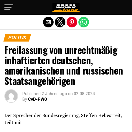
Die mobile Version verlassen
POLITIK
Freilassung von unrechtmäßig
inhaftierten deutschen,
amerikanischen und russischen
Staatsangehörigen
Published
2 Jahren ago
on
02.08.2024
By
CvD-PWO
Der Sprecher der Bundesregierung, Steffen Hebestreit,
teilt mit: