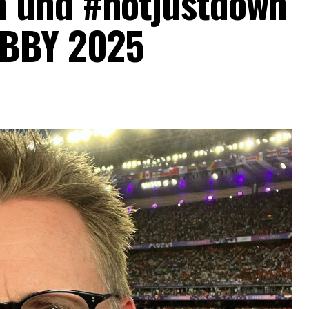
 und #notjustdown
OBBY 2025