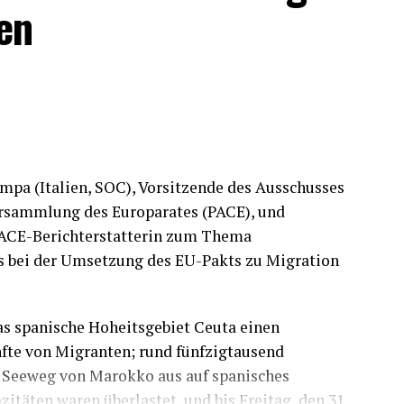
en
pa (Italien, SOC), Vorsitzende des Ausschusses
ersammlung des Europarates (PACE), und
 PACE-Berichterstatterin zum Thema
es bei der Umsetzung des EU-Pakts zu Migration
das spanische Hoheitsgebiet Ceuta einen
nfte von Migranten; rund fünfzigtausend
 Seeweg von Marokko aus auf spanisches
täten waren überlastet, und bis Freitag, den 31.