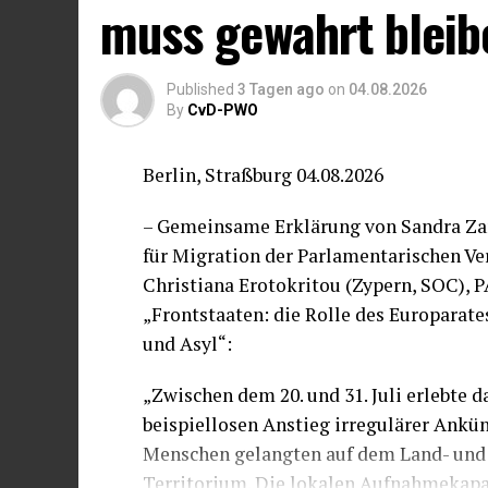
muss gewahrt bleib
Published
3 Tagen ago
on
04.08.2026
By
CvD-PWO
Berlin, Straßburg 04.08.2026
– Gemeinsame Erklärung von Sandra Zam
für Migration der Parlamentarischen V
Christiana Erotokritou (Zypern, SOC),
„Frontstaaten: die Rolle des Europarat
und Asyl“:
„Zwischen dem 20. und 31. Juli erlebte 
beispiellosen Anstieg irregulärer Ankü
Menschen gelangten auf dem Land- und
Territorium. Die lokalen Aufnahmekapazi