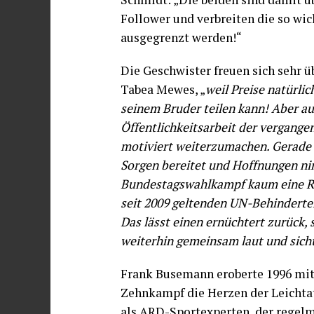
Follower und verbreiten die so wic
ausgegrenzt werden!“
Die Geschwister freuen sich sehr 
Tabea Mewes, „
weil Preise natürlic
seinem Bruder teilen kann! Aber au
Öffentlichkeitsarbeit der vergange
motiviert weiterzumachen. Gerade in
Sorgen bereitet und Hoffnungen ni
Bundestagswahlkampf kaum eine Ro
seit 2009 geltenden UN-Behinderte
Das lässt einen ernüchtert zurück, s
weiterhin gemeinsam laut und sicht
Frank Busemann eroberte 1996 mit
Zehnkampf die Herzen der Leichta
als ARD-Sportexperten, der regel