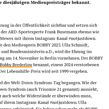
 diesjährigen Medienpreisträger bekannt.
ng in der Öffentlichkeit sichtbar und setzen sich
in: der ARD-Sportexperte Frank Busemann ebenso wie
 Mewes mit ihrem Instagram-Kanal #notjustdown.
lfe den Medienpreis BOBBY 2025. Ulla Schmidt,
 und Bundesministerin a.D., wird die Ehrung im
g am 14. November in Berlin vornehmen. Der BOBBY
Bobby Brederlow
benannt, einem 2024 verstorbenen
r Lebenshilfe-Preis wird seit 1999 vergeben.
ird der Welt-Down-Syndrom-Tag begangen. Wie der
own-Syndrom (auch Trisomie 21 genannt) aussieht,
er auch welche Widerstände er überwinden muss,
f ihrem Instagram-Kanal #notjustdown. Ulla
eraus erfolgreich. Sie haben schon mehr als 80.000