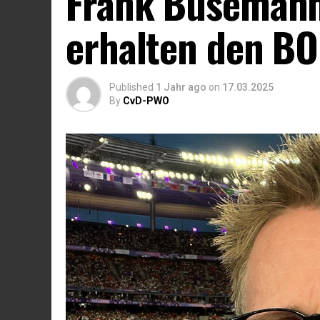
Frank Busemann
erhalten den B
Published
1 Jahr ago
on
17.03.2025
By
CvD-PWO