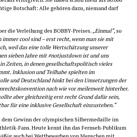
htige Botschaft: Alle gehören dazu, niemand darf
über die Verleihung des BOBBY-Preises.
„Einmal“
, so
h immer cool sind – erst recht, wenn man sie mit
ch, weil das eine tolle Wertschätzung unserer
nen sieben Jahre mit #notjustdown ist und uns
 Zeiten, in denen gesellschaftspolitisch vieles
mmt. Inklusion und Teilhabe spielten im
lle und Deutschland hinkt bei den Umsetzungen der
nrechtskonvention nach wie vor meilenweit hinterher.
ollte aber gleichzeitig erst recht Grund dafür sein,
bar für eine inklusive Gesellschaft einzustehen.“
 dem Gewinn der olympischen Silbermedaille im
thletik-Fans. Heute kennt ihn das Fernseh-Publikum
mäßig auch bei Wettbewerben von Menschen mit