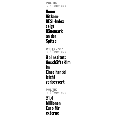
POLITIK
4 Tagen ago
Neuer
Bitkom-
DESI-Index
zeigt
Dänemark
an der
Spitze
WIRTSCHAFT
4 Tagen ago
ifo Institut:
Geschäftsklima
im
Einzelhandel
leicht
verbessert
POLITIK
5 Tagen ago
21,4
Millionen
Euro für
externe