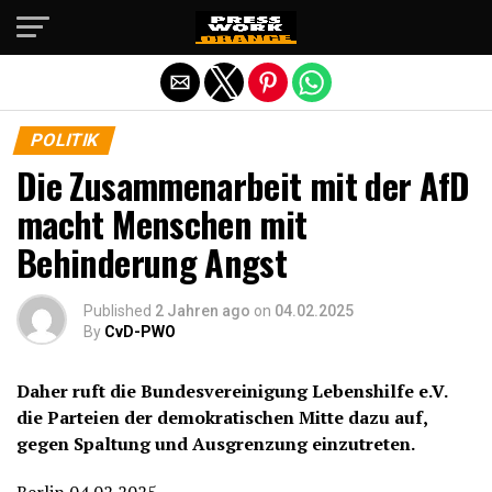
Die mobile Version verlassen
POLITIK
Die Zusammenarbeit mit der AfD
macht Menschen mit
Behinderung Angst
Published
2 Jahren ago
on
04.02.2025
By
CvD-PWO
Daher ruft die Bundesvereinigung Lebenshilfe e.V.
die Parteien der demokratischen Mitte dazu auf,
gegen Spaltung und Ausgrenzung einzutreten.