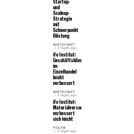
Startup-
und
Scaleup-
Strategie
mit
Schwerpunkt
Rüstung
WIRTSCHAFT
5 Tagen ago
ifo Institut:
Geschäftsklima
im
Einzelhandel
leicht
verbessert
WIRTSCHAFT
6 Tagen ago
ifo Institut:
Materialversorgung
verbessert
sich leicht
POLITIK
6 Tagen ago