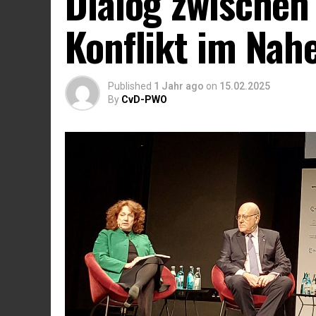
Dialog zwischen
Konflikt im Nah
Published
1 Jahr ago
on
15.02.2025
By
CvD-PWO