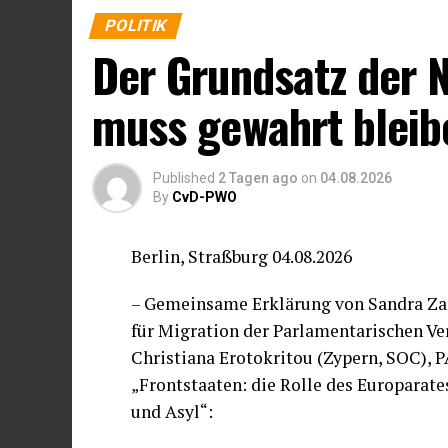
POLITIK
Der Grundsatz der 
muss gewahrt bleib
Published
2 Tagen ago
on
04.08.2026
By
CvD-PWO
Berlin, Straßburg 04.08.2026
– Gemeinsame Erklärung von Sandra Zam
für Migration der Parlamentarischen V
Christiana Erotokritou (Zypern, SOC),
„Frontstaaten: die Rolle des Europarat
und Asyl“: