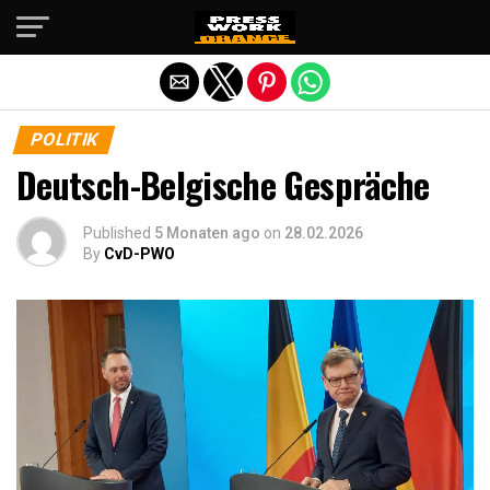
Die mobile Version verlassen
POLITIK
Deutsch-Belgische Gespräche
Published
5 Monaten ago
on
28.02.2026
By
CvD-PWO