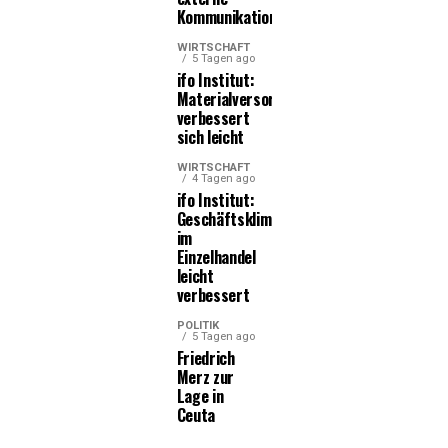
Kommunikationsleistungen
WIRTSCHAFT
5 Tagen ago
ifo Institut:
Materialversorgung
verbessert
sich leicht
WIRTSCHAFT
4 Tagen ago
ifo Institut:
Geschäftsklima
im
Einzelhandel
leicht
verbessert
POLITIK
5 Tagen ago
Friedrich
Merz zur
Lage in
Ceuta