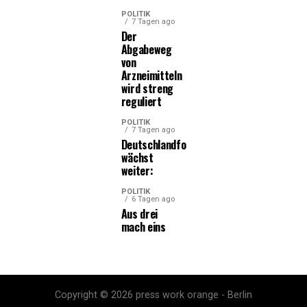
POLITIK
7 Tagen ago
Der
Abgabeweg
von
Arzneimitteln
wird streng
reguliert
POLITIK
7 Tagen ago
Deutschlandfonds
wächst
weiter:
POLITIK
6 Tagen ago
Aus drei
mach eins
Copyright © 2026 press work orange - Berlin