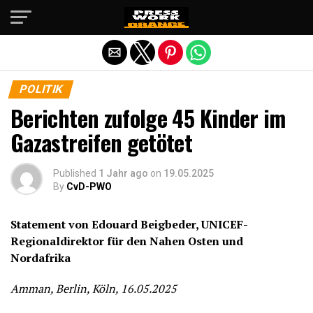
Die mobile Version verlassen
POLITIK
Berichten zufolge 45 Kinder im
Gazastreifen getötet
Published
1 Jahr ago
on
19.05.2025
By
CvD-PWO
Statement von Edouard Beigbeder, UNICEF-
Regionaldirektor für den Nahen Osten und
Nordafrika
Amman, Berlin, Köln, 16.05.2025