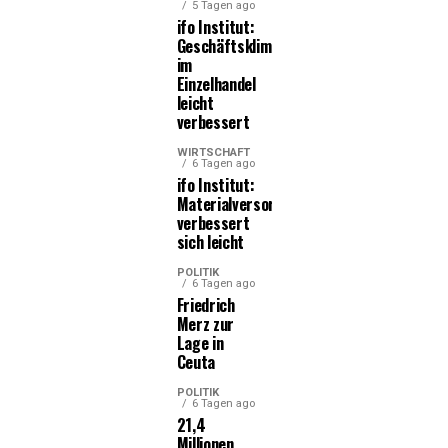
5 Tagen ago
ifo Institut:
Geschäftsklima
im
Einzelhandel
leicht
verbessert
WIRTSCHAFT
6 Tagen ago
ifo Institut:
Materialversorgung
verbessert
sich leicht
POLITIK
6 Tagen ago
Friedrich
Merz zur
Lage in
Ceuta
POLITIK
6 Tagen ago
21,4
Millionen