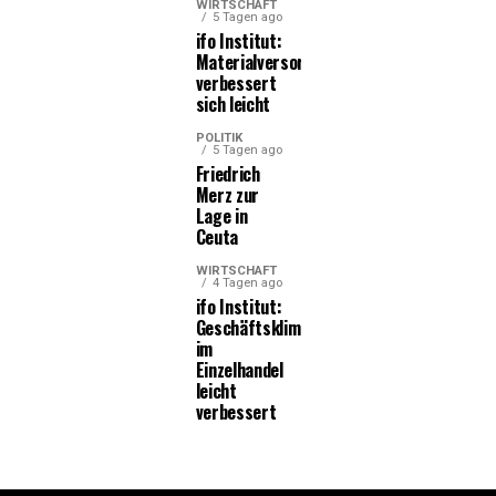
WIRTSCHAFT
5 Tagen ago
ifo Institut:
Materialversorgung
verbessert
sich leicht
POLITIK
5 Tagen ago
Friedrich
Merz zur
Lage in
Ceuta
WIRTSCHAFT
4 Tagen ago
ifo Institut:
Geschäftsklima
im
Einzelhandel
leicht
verbessert