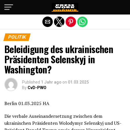
Die mobile Version verlassen
POLITIK
Beleidigung des ukrainischen
Präsidenten Selenskyj in
Washington?
Published
1 Jahr ago
on
01.03.2025
By
CvD-PWO
Berlin 01.03.2025 HA
Die verbale Auseinandersetzung zwischen dem
ukrainischen Präsidenten Wolodymyr Selenskyj und US-