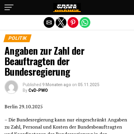
Die mobile Version verlassen
POLITIK
Angaben zur Zahl der
Beauftragten der
Bundesregierung
Published
9 Monaten ago
on
05.11.2025
By
CvD-PWO
Berlin 29.10.2025
– Die Bundesregierung kann nur eingeschränkt Angaben
zu Zahl, Personal und Kosten der Bundesbeauftragten