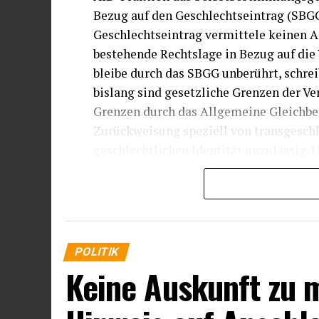
Bezug auf den Geschlechtseintrag (SBG
Geschlechtseintrag vermittele keinen 
bestehende Rechtslage in Bezug auf die 
bleibe durch das SBGG unberührt, schreib
bislang sind gesetzliche Grenzen der Ve
Grenzen durch das Allgemeine Gleichbe
Zurückweisung speziell von transgeschl
geschlechtlichen Identität unzulässig.
Geschlechts sind zulässig, wenn es dafü
Das kann insbesondere der Fall sein, w
Bedürfnis nach Schutz der Intimsphäre 
(Paragraf 20 Absatz 1 Nummer 2 AGG). A
Rechtslage durch das SBGG nichts.“
POLITIK
Keine Auskunft zu