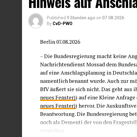
Hinweis auf Anschl
Published
9 Stunden ago
on
07.08.2026
By
CvD-PWO
Berlin 07.08.2026
– Die Bundesregierung macht keine Anga
Nachrichtendienst Mossad dem Bundesam
auf eine Anschlagsplanung in Deutschl
namentlich benannt wurde. Auch zur mö
BfV äußert sie sich nicht. Das geht aus i
neues Fenster)
) auf eine Kleine Anfrage
neues Fenster)
) hervor. Die Auskunftsve
Beantwortung. Die Bundesregierung beto
noch als Dementi der von den Fragestel
verstehen.