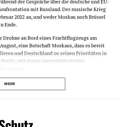
während der Gespräche über die deutsche und EU-
Konfrontation mit Russland. Der russische Krieg
Februar 2022 an, und weder Moskau noch Brüssel
in Ende.
r Drohne an Bord eines Frachtflugzeugs am
August, eine Botschaft Moskaus, dass es bereit
alieren und Deutschland zu seinen Prioritäten in
Berlin, mit seiner unerschütterlichen
des Krieges.
Bord tatsächlich Teil einer russischen
MEHR
st sich mit dem möglichen Auftraggeber für den
Schutz
ch um einen versuchten Anschlag im Auftrag