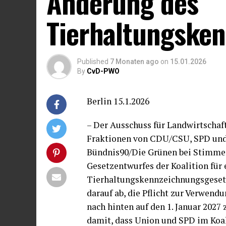
Änderung des
Tierhaltungske
Published
7 Monaten ago
on
15.01.2026
By
CvD-PWO
Berlin 15.1.2026
– Der Ausschuss für Landwirtscha
Fraktionen von CDU/CSU, SPD und
Bündnis90/Die Grünen bei Stimmen
Gesetzentwurfes der Koalition für
Tierhaltungskennzeichnungsgesetz
darauf ab, die Pflicht zur Verwe
nach hinten auf den 1. Januar 2027
damit, dass Union und SPD im Koal