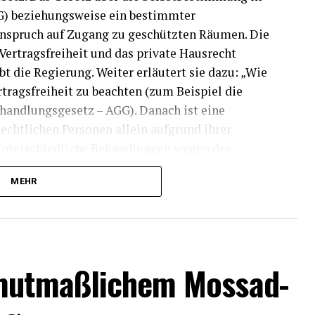
G) beziehungsweise ein bestimmter
Anspruch auf Zugang zu geschützten Räumen. Die
Vertragsfreiheit und das private Hausrecht
t die Regierung. Weiter erläutert sie dazu: „Wie
rtragsfreiheit zu beachten (zum Beispiel die
handlungsgesetz – AGG). Danach ist eine
echtlichen Personen allein aufgrund ihrer
 Unterschiedliche Behandlungen wegen des
r einen sachlichen Grund gibt (Paragraf 20 AGG).
MEHR
enn die unterschiedliche Behandlung dem
oder der persönlichen Sicherheit Rechnung trägt
uch insoweit ändert sich an der bestehenden
 mutmaßlichem Mossad-