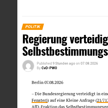
POLITIK
Regierung verteidig
Selbstbestimmungs
Published
9 Stunden ago
on
07.08.2026
By
CvD-PWO
Berlin 07.08.2026
– Die Bundesregierung verteidigt in ein
Fenster)
) auf eine Kleine Anfrage (
21/71
AfD-Fraktion das Selbstbestimmungsges