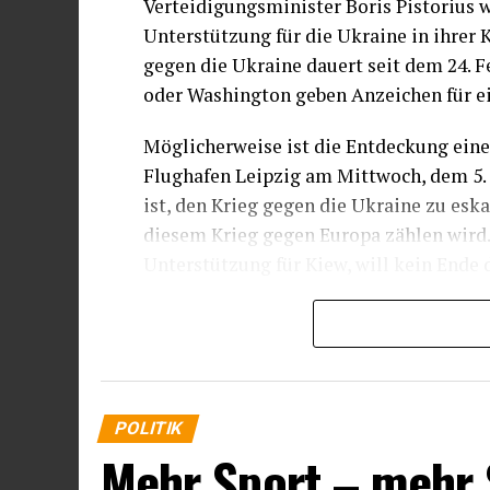
Verteidigungsminister Boris Pistorius 
Unterstützung für die Ukraine in ihrer 
gegen die Ukraine dauert seit dem 24. 
oder Washington geben Anzeichen für e
Möglicherweise ist die Entdeckung eine
Flughafen Leipzig am Mittwoch, dem 5. 
ist, den Krieg gegen die Ukraine zu esk
diesem Krieg gegen Europa zählen wird. 
Unterstützung für Kiew, will kein Ende 
War die Drohne mit dem Sprengstoff an 
Operation?
Warten wir es ab.
POLITIK
Die
LEIPZIGER VOLKSZEITUNG
befas
Mehr Sport – mehr 
Drohnenflug: „Der Verdacht, dass es si