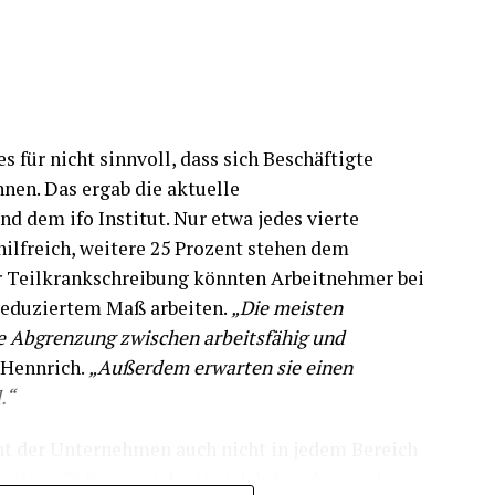
s für nicht sinnvoll, dass sich Beschäftigte
nen. Das ergab die aktuelle
d dem ifo Institut. Nur etwa jedes vierte
ilfreich, weitere 25 Prozent stehen dem
er Teilkrankschreibung könnten Arbeitnehmer bei
 reduziertem Maß arbeiten.
„Die meisten
e Abgrenzung zwischen arbeitsfähig und
s Hennrich.
„Außerdem erwarten sie einen
.“
ht der Unternehmen auch nicht in jedem Bereich
ation (55 Prozent). Im Vertrieb/Kundenservice