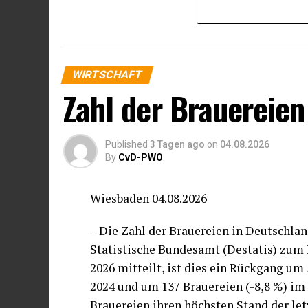
sehen 33 Prozent einen möglichen Einsat
Prozent) und in der Produktion (8 Proze
Unternehmen wenig geeignet.
WIRTSCHAFT
Die Hälfte der Unternehmen erwartet ke
Zahl der Brauereien
Instruments. Jeweils ein Drittel der U
auf kürzere Fehlzeiten beziehungsweise
Mitarbeitender. 21 Prozent der Unterne
Published
3 Tagen ago
on
04.08.2026
Fachkräfte trotz gesundheitlicher Einsc
By
CvD-PWO
unter diesen Umständen eine flexiblere
Wiesbaden 04.08.2026
Die beschlossene Regelung der Teilkrank
andauernden Erkrankungen eine teilweis
– Die Zahl der Brauereien in Deutschlan
werden kann und Beschäftigte ihre Arbe
Statistische Bundesamt (Destatis) zum 
2026 mitteilt, ist dies ein Rückgang um
2024 und um 137 Brauereien (-8,8 %) im 
Brauereien ihren höchsten Stand der let