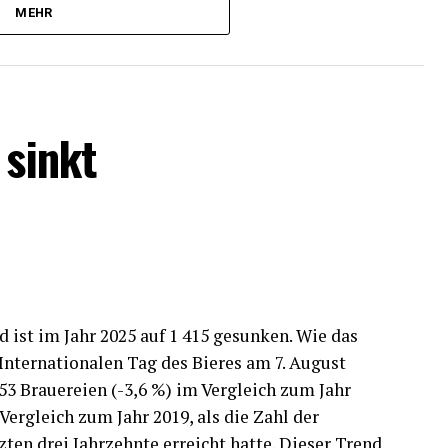
z dieses Instruments. In der Logistik (11
MEHR
nt) ist die Teilkrankschreibung nach Ansicht der
ine wesentlichen positiven Effekte dieses
 sinkt
nternehmen hofft bei solchen Krankschreibungen
 auf eine schnellere Rückkehr erkrankter
hmen halten es für möglich, dass erkrankte
hränkungen länger arbeiten; 12 Prozent halten
 Personalplanung für möglich.
schreibung sieht vor, dass bei länger
e Arbeitsunfähigkeit ärztlich festgestellt
d ist im Jahr 2025 auf 1 415 gesunken. Wie das
itszeit entsprechend reduzieren.
Internationalen Tag des Bieres am 7. August
 53 Brauereien (-3,6 %) im Vergleich zum Jahr
Vergleich zum Jahr 2019, als die Zahl der
zten drei Jahrzehnte erreicht hatte. Dieser Trend