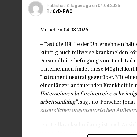
Published
3 Tagen ago
on
04.08.2026
By
CvD-PWO
München 04.08.2026
– Fast die Hälfte der Unternehmen hält e
künftig auch teilweise krankmelden kön
Personalleiterbefragung von Randstad un
Unternehmen findet diese Möglichkeit h
Instrument neutral gegenüber. Mit ein
einer länger andauernden Krankheit in
Unternehmen befürchten eine schwierig
arbeitsunfähig“
, sagt ifo-Forscher Jona
zusätzlichen organisatorischen Aufwand
Die Teilkrankschreibung ist nach Ansic
umsetzbar: am ehesten in der Administr