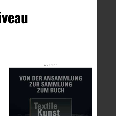
n
iveau
ANZEIGE