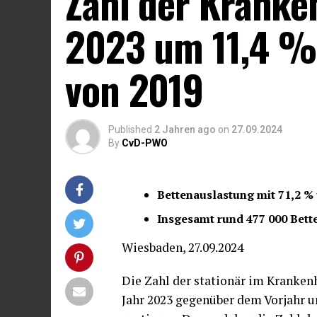
Zahl der Krank
2023 um 11,4 %
von 2019
Published
2 Jahren ago
on
27.09.2024
By
CvD-PWO
Bettenauslastung mit 71,2 % 
Insgesamt rund 477 000 Bette
Wiesbaden, 27.09.2024
Die Zahl der stationär im Kranken
Jahr 2023 gegenüber dem Vorjahr u