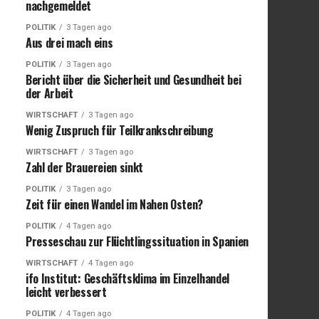
nachgemeldet
POLITIK
3 Tagen ago
Aus drei mach eins
POLITIK
3 Tagen ago
Bericht über die Sicherheit und Gesundheit bei
der Arbeit
WIRTSCHAFT
3 Tagen ago
Wenig Zuspruch für Teilkrankschreibung
WIRTSCHAFT
3 Tagen ago
Zahl der Brauereien sinkt
POLITIK
3 Tagen ago
Zeit für einen Wandel im Nahen Osten?
POLITIK
4 Tagen ago
Presseschau zur Flüchtlingssituation in Spanien
WIRTSCHAFT
4 Tagen ago
ifo Institut: Geschäftsklima im Einzelhandel
leicht verbessert
POLITIK
4 Tagen ago