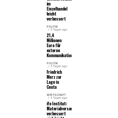
im
Einzelhandel
leicht
verbessert
POLITIK
5 Tagen ago
21,4
Millionen
Euro für
externe
Kommunikationsleistungen
POLITIK
5 Tagen ago
Friedrich
Merz zur
Lage in
Ceuta
WIRTSCHAFT
5 Tagen ago
ifo Institut:
Materialversorgung
verbessert