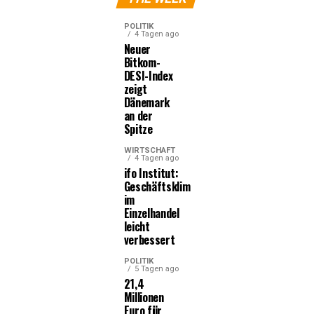
POLITIK
4 Tagen ago
Neuer
Bitkom-
DESI-Index
zeigt
Dänemark
an der
Spitze
WIRTSCHAFT
4 Tagen ago
ifo Institut:
Geschäftsklima
im
Einzelhandel
leicht
verbessert
POLITIK
5 Tagen ago
21,4
Millionen
Euro für