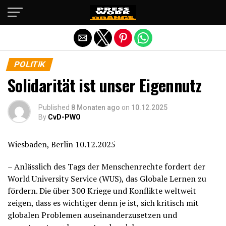
Die mobile Version verlassen
POLITIK
Solidarität ist unser Eigennutz
Published
8 Monaten ago
on
10.12.2025
By
CvD-PWO
Wiesbaden, Berlin 10.12.2025
– Anlässlich des Tags der Menschenrechte fordert der
World University Service (WUS), das Globale Lernen zu
fördern. Die über 300 Kriege und Konflikte weltweit
zeigen, dass es wichtiger denn je ist, sich kritisch mit
globalen Problemen auseinanderzusetzen und