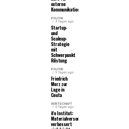
externe
Kommunikationsleistungen
POLITIK
4 Tagen ago
Startup-
und
Scaleup-
Strategie
mit
Schwerpunkt
Rüstung
POLITIK
5 Tagen ago
Friedrich
Merz zur
Lage in
Ceuta
WIRTSCHAFT
5 Tagen ago
ifo Institut:
Materialversorgung
verbessert