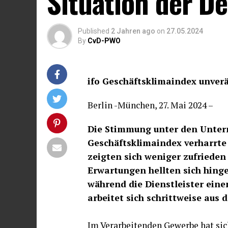
Situation der D
Published
2 Jahren ago
on
27.05.2024
By
CvD-PWO
ifo Geschäftsklimaindex unver
Berlin -München, 27. Mai 2024 –
Die Stimmung unter den Untern
Geschäftsklimaindex verharrte
zeigten sich weniger zufrieden
Erwartungen hellten sich hinge
während die Dienstleister ein
arbeitet sich schrittweise aus d
Im Verarbeitenden Gewerbe hat sic