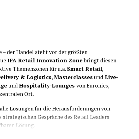
ftszielen und Produktkategorien ausrichten
prächstermine vorab vereinbaren möchten.
e Hinweise, Live-Updates und kurzfristige
lfen dabei, auch an ereignisreichen
 – der Handel steht vor der größten
eue
IFA Retail Innovation Zone
bringt diesen
aktive Themenzonen für u.a.
Smart Retail,
livery & Logistics
,
Masterclasses
und
Live-
te Blue-Dot-Navigation. Ähnlich wie bei bekannten
nge
und
Hospitality-Lounges
von Euronics,
en Standort direkt auf dem digitalen
zentralen Ort.
innen schnell mit den nötigen Informationen, um
ahe Lösungen für die Herausforderungen von
n.
e strategischen Gespräche des Retail Leaders
 Hallen, Bühnen, Show Areas, Ausstellerständen
fbaren Lösung.
 App bietet interaktive Grundrisse, berechnet