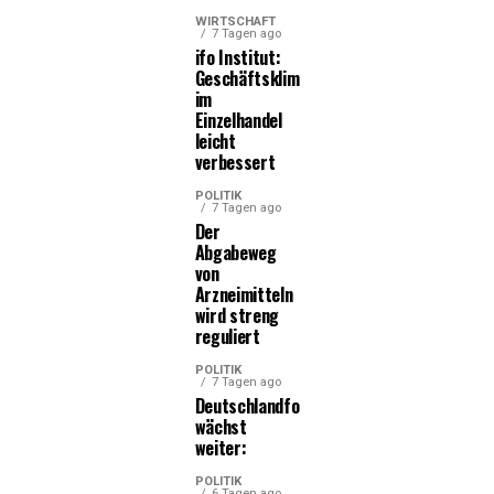
WIRTSCHAFT
7 Tagen ago
ifo Institut:
Geschäftsklima
im
Einzelhandel
leicht
verbessert
POLITIK
7 Tagen ago
Der
Abgabeweg
von
Arzneimitteln
wird streng
reguliert
POLITIK
7 Tagen ago
Deutschlandfonds
wächst
weiter:
POLITIK
6 Tagen ago