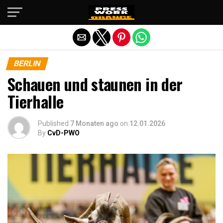
Die mobile Version verlassen
BERLIN
Schauen und staunen in der
Tierhalle
Published
7 Monaten ago
on
12.01.2026
By
CvD-PWO