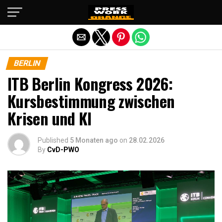
Die mobile Version verlassen
BERLIN
ITB Berlin Kongress 2026:
Kursbestimmung zwischen
Krisen und KI
Published
5 Monaten ago
on
28.02.2026
By
CvD-PWO