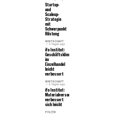
Startup-
und
Scaleup-
Strategie
mit
Schwerpunkt
Rüstung
WIRTSCHAFT
5 Tagen ago
ifo Institut:
Geschäftsklima
im
Einzelhandel
leicht
verbessert
WIRTSCHAFT
6 Tagen ago
ifo Institut:
Materialversorgung
verbessert
sich leicht
POLITIK