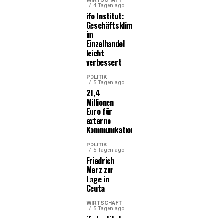
WIRTSCHAFT
4 Tagen ago
ifo Institut:
Geschäftsklima
im
Einzelhandel
leicht
verbessert
POLITIK
5 Tagen ago
21,4
Millionen
Euro für
externe
Kommunikationsleistungen
POLITIK
5 Tagen ago
Friedrich
Merz zur
Lage in
Ceuta
WIRTSCHAFT
5 Tagen ago