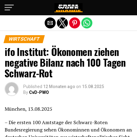
Die mobile Version verlassen
WIRTSCHAFT
ifo Institut: Ökonomen ziehen
negative Bilanz nach 100 Tagen
Schwarz-Rot
Published
12 Monaten ago
on
15.08.2025
By
CvD-PWO
München, 13.08.2025
– Die ersten 100 Amtstage der Schwarz-Roten
Bundesregierung sehen Ökonominnen und Ökonomen an