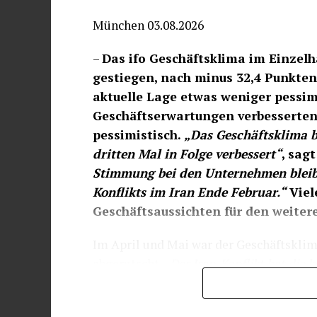
Ein Grund für die Entwicklung dürfte de
München 03.08.2026
verkauften die Brauereien und Bierlager 
–
Das ifo Geschäftsklima im Einzelha
das waren 6,0 % weniger als im Jahr zuvo
gestiegen, nach minus 32,4 Punkten
im Jahr 2019.
aktuelle Lage etwas weniger pessim
Geschäftserwartungen verbesserten 
pessimistisch.
„Das Geschäftsklima b
dritten Mal in Folge verbessert“
, sag
Stimmung bei den Unternehmen bleibt 
Konflikts im Iran Ende Februar.“
Viel
Geschäftsaussichten für den weitere
Im April und Mai war der Geschäftsklima
abgerutscht.
„Der Iran-Konflikt hat die 
die Verbraucherstimmung, auch wegen hö
haben sich viele Waren im Einzelhandel 