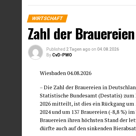
Unternehmen wenig geeignet.
WIRTSCHAFT
Die Hälfte der Unternehmen erwartet ke
Zahl der Brauereien
Instruments. Jeweils ein Drittel der U
auf kürzere Fehlzeiten beziehungsweise
Mitarbeitender. 21 Prozent der Unterne
Published
2 Tagen ago
on
04.08.2026
Fachkräfte trotz gesundheitlicher Einsc
By
CvD-PWO
unter diesen Umständen eine flexiblere
Wiesbaden 04.08.2026
Die beschlossene Regelung der Teilkrank
andauernden Erkrankungen eine teilweis
– Die Zahl der Brauereien in Deutschlan
werden kann und Beschäftigte ihre Arbe
Statistische Bundesamt (Destatis) zum 
2026 mitteilt, ist dies ein Rückgang um
2024 und um 137 Brauereien (-8,8 %) im 
Brauereien ihren höchsten Stand der let
dürfte auch auf den sinkenden Bierabsa