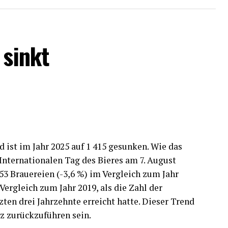
ine wesentlichen positiven Effekte dieses
 sinkt
nternehmen hofft bei solchen Krankschreibungen
 auf eine schnellere Rückkehr erkrankter
hmen halten es für möglich, dass erkrankte
hränkungen länger arbeiten; 12 Prozent halten
 Personalplanung für möglich.
schreibung sieht vor, dass bei länger
e Arbeitsunfähigkeit ärztlich festgestellt
d ist im Jahr 2025 auf 1 415 gesunken. Wie das
itszeit entsprechend reduzieren.
Internationalen Tag des Bieres am 7. August
 53 Brauereien (-3,6 %) im Vergleich zum Jahr
Vergleich zum Jahr 2019, als die Zahl der
zten drei Jahrzehnte erreicht hatte. Dieser Trend
tz zurückzuführen sein.