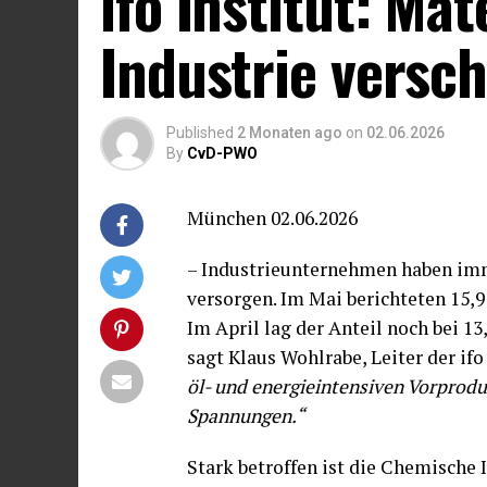
ifo Institut: Ma
Industrie versch
Published
2 Monaten ago
on
02.06.2026
By
CvD-PWO
München 02.06.2026
– Industrieunternehmen haben imm
versorgen. Im Mai berichteten 15,
Im April lag der Anteil noch bei 13
sagt Klaus Wohlrabe, Leiter der if
öl- und energieintensiven Vorprodu
Spannungen.“
Stark betroffen ist die Chemische I