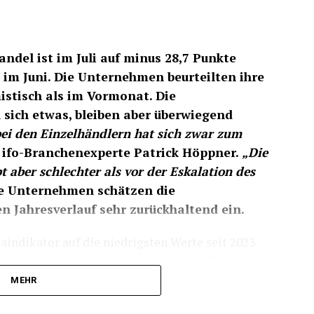
r sinkende Bierabsatz sein. Im Jahr 2025
in Deutschland rund 7,8 Milliarden Liter Bier –
ndel ist im Juli auf minus 28,7 Punkte
r (8,3 Milliarden Liter) und 15,7 % weniger als
 im Juni. Die Unternehmen beurteilten ihre
istisch als im Vormonat. Die
sich etwas, bleiben aber überwiegend
ei den Einzelhändlern hat sich zwar zum
t ifo-Branchenexperte Patrick Höppner.
„Die
aber schlechter als vor der Eskalation des
e Unternehmen schätzen die
n Jahresverlauf sehr zurückhaltend ein.
indikator auf die niedrigsten Werte seit 2023
konjunkturelle Unsicherheit erhöht und belastet
herer Inflationsrisiken“
, sagt Höppner. Dennoch
MEHR
in der ersten Jahreshälfte nur wenig verteuert.