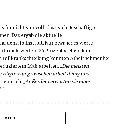
s für nicht sinnvoll, dass sich Beschäftigte
nen. Das ergab die aktuelle
d dem ifo Institut. Nur etwa jedes vierte
ilfreich, weitere 25 Prozent stehen dem
er Teilkrankschreibung könnten Arbeitnehmer bei
 reduziertem Maß arbeiten.
„Die meisten
e Abgrenzung zwischen arbeitsfähig und
s Hennrich.
„Außerdem erwarten sie einen
.“
ht der Unternehmen auch nicht in jedem Bereich
ation (55 Prozent). Im Vertrieb/Kundenservice
z dieses Instruments. In der Logistik (11
MEHR
nt) ist die Teilkrankschreibung nach Ansicht der