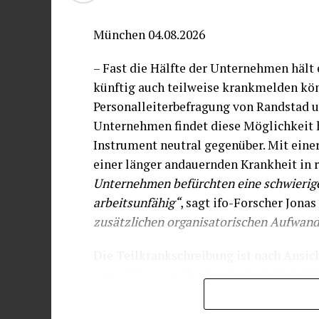
München 04.08.2026
– Fast die Hälfte der Unternehmen hält e
künftig auch teilweise krankmelden kön
Personalleiterbefragung von Randstad un
Unternehmen findet diese Möglichkeit h
Instrument neutral gegenüber. Mit ein
einer länger andauernden Krankheit in
Unternehmen befürchten eine schwierig
arbeitsunfähig“
, sagt ifo-Forscher Jona
zusätzlichen organisatorischen Aufwand
Die Teilkrankschreibung ist nach Ansic
umsetzbar: am ehesten in der Administr
sehen 33 Prozent einen möglichen Einsat
Prozent) und in der Produktion (8 Proze