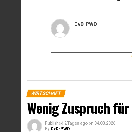
CvD-PWO
WIRTSCHAFT
Wenig Zuspruch für
Published
2 Tagen ago
on
04.08.2026
By
CvD-PWO