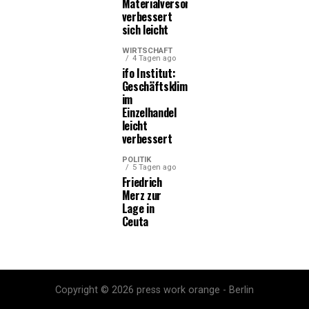
Materialversorgung
verbessert
sich leicht
WIRTSCHAFT
4 Tagen ago
ifo Institut:
Geschäftsklima
im
Einzelhandel
leicht
verbessert
POLITIK
5 Tagen ago
Friedrich
Merz zur
Lage in
Ceuta
Copyright © 2026 press work orange - Berlin