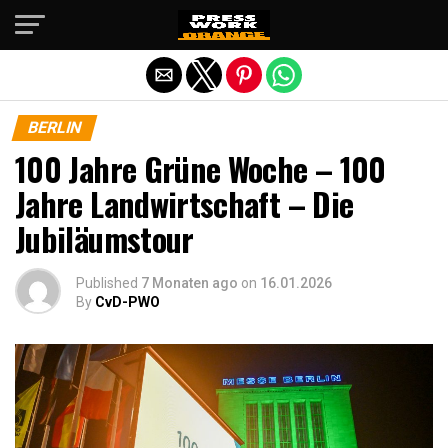
Die mobile Version verlassen
BERLIN
100 Jahre Grüne Woche – 100
Jahre Landwirtschaft – Die
Jubiläumstour
Published
7 Monaten ago
on
16.01.2026
By
CvD-PWO