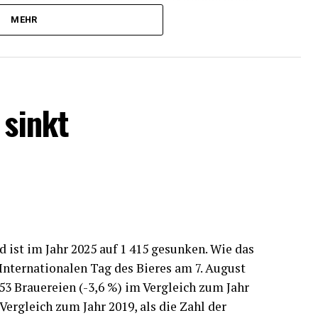
ation (55 Prozent). Im Vertrieb/Kundenservice
z dieses Instruments. In der Logistik (11
MEHR
nt) ist die Teilkrankschreibung nach Ansicht der
ine wesentlichen positiven Effekte dieses
 sinkt
nternehmen hofft bei solchen Krankschreibungen
 auf eine schnellere Rückkehr erkrankter
hmen halten es für möglich, dass erkrankte
hränkungen länger arbeiten; 12 Prozent halten
 Personalplanung für möglich.
schreibung sieht vor, dass bei länger
e Arbeitsunfähigkeit ärztlich festgestellt
d ist im Jahr 2025 auf 1 415 gesunken. Wie das
itszeit entsprechend reduzieren.
Internationalen Tag des Bieres am 7. August
 53 Brauereien (-3,6 %) im Vergleich zum Jahr
Vergleich zum Jahr 2019, als die Zahl der