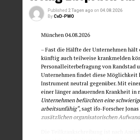
Published
2 Tagen ago
on
04.08.2026
By
CvD-PWO
München 04.08.2026
– Fast die Hälfte der Unternehmen hält e
künftig auch teilweise krankmelden kön
Personalleiterbefragung von Randstad un
Unternehmen findet diese Möglichkeit h
Instrument neutral gegenüber. Mit ein
einer länger andauernden Krankheit in
Unternehmen befürchten eine schwierig
arbeitsunfähig“
, sagt ifo-Forscher Jona
zusätzlichen organisatorischen Aufwand
Die Teilkrankschreibung ist nach Ansic