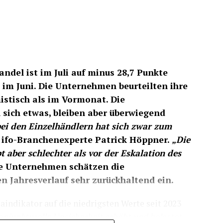
nklassen hinweg zurück.
 15,7 % gesunken
r sinkende Bierabsatz sein. Im Jahr 2025
in Deutschland rund 7,8 Milliarden Liter Bier –
ndel ist im Juli auf minus 28,7 Punkte
r (8,3 Milliarden Liter) und 15,7 % weniger als
 im Juni. Die Unternehmen beurteilten ihre
istisch als im Vormonat. Die
sich etwas, bleiben aber überwiegend
ei den Einzelhändlern hat sich zwar zum
t ifo-Branchenexperte Patrick Höppner.
„Die
aber schlechter als vor der Eskalation des
e Unternehmen schätzen die
n Jahresverlauf sehr zurückhaltend ein.
indikator auf die niedrigsten Werte seit 2023
konjunkturelle Unsicherheit erhöht und belastet