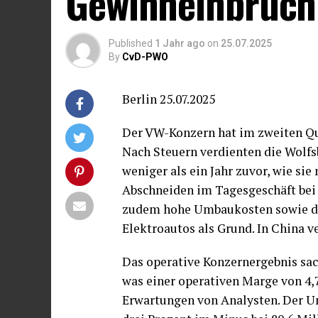
Gewinneinbruch
Published
1 Jahr ago
on
25.07.2025
By
CvD-PWO
Berlin 25.07.2025
Der VW-Konzern hat im zweiten Qu
Nach Steuern verdienten die Wolfsb
weniger als ein Jahr zuvor, wie si
Abschneiden im Tagesgeschäft bei
zudem hohe Umbaukosten sowie de
Elektroautos als Grund. In China 
Das operative Konzernergebnis sack
was einer operativen Marge von 4,
Erwartungen von Analysten. Der Um