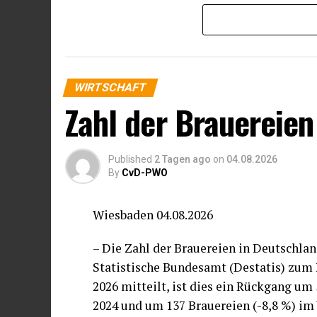
umsetzbar: am ehesten in der Administr
sehen 33 Prozent einen möglichen Einsat
Prozent) und in der Produktion (8 Proze
Unternehmen wenig geeignet.
WIRTSCHAFT
Die Hälfte der Unternehmen erwartet ke
Zahl der Brauereien
Instruments. Jeweils ein Drittel der U
auf kürzere Fehlzeiten beziehungsweise
Mitarbeitender. 21 Prozent der Unterne
Published
2 Tagen ago
on
04.08.2026
Fachkräfte trotz gesundheitlicher Einsc
By
CvD-PWO
unter diesen Umständen eine flexiblere
Wiesbaden 04.08.2026
Die beschlossene Regelung der Teilkrank
andauernden Erkrankungen eine teilweis
– Die Zahl der Brauereien in Deutschlan
werden kann und Beschäftigte ihre Arbe
Statistische Bundesamt (Destatis) zum 
2026 mitteilt, ist dies ein Rückgang um
2024 und um 137 Brauereien (-8,8 %) im 