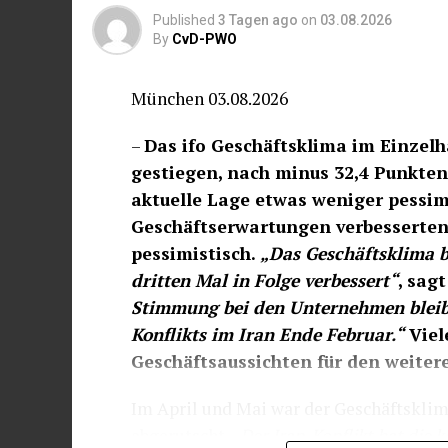
Brauereien ging über nahezu alle Größe
Published
3 Tagen ago
on
03.08.2026
By
CvD-PWO
Bierabsatz im Vergleich zu 2019 um
Ein Grund für die Entwicklung dürfte de
München 03.08.2026
verkauften die Brauereien und Bierlager 
–
Das ifo Geschäftsklima im Einzelha
das waren 6,0 % weniger als im Jahr zuvo
gestiegen, nach minus 32,4 Punkten
im Jahr 2019.
aktuelle Lage etwas weniger pessim
Geschäftserwartungen verbesserten 
pessimistisch.
„Das Geschäftsklima b
dritten Mal in Folge verbessert“
, sag
Stimmung bei den Unternehmen bleibt 
Konflikts im Iran Ende Februar.“
Viel
Geschäftsaussichten für den weitere
Im April und Mai war der Geschäftsklima
abgerutscht.
„Der Iran-Konflikt hat die 