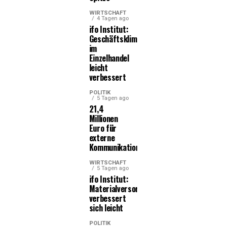
WIRTSCHAFT
4 Tagen ago
ifo Institut:
Geschäftsklima
im
Einzelhandel
leicht
verbessert
POLITIK
5 Tagen ago
21,4
Millionen
Euro für
externe
Kommunikationsleistungen
WIRTSCHAFT
5 Tagen ago
ifo Institut:
Materialversorgung
verbessert
sich leicht
POLITIK