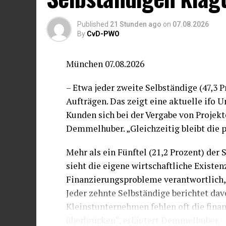
Vorleistungsgüterproduzenten mussten e
Auch im Vorquartalsvergleich weisen d
Published
21 Stunden ago
on
07.08.2026
Zuwachs auf (+ 2,0 Prozent), gefolgt vo
By
CvD-PWO
Prozent). Die Investitionsgüterprodukti
München 07.08.2026
Im Baugewerbe entwickelte sich zuletzt
1,2 Prozent im Vormonatsvergleich pos
– Etwa jeder zweite Selbständige (47,3 
(+ 0,1 Prozent) und im Ausbaugewerbe (- 
Aufträgen. Das zeigt eine aktuelle ifo U
Vorquartalsvergleich zeigten aber alle
Kunden sich bei der Vergabe von Projekt
Tiefbau, spürbare Zuwächse.
Demmelhuber. „Gleichzeitig bleibt die
Innerhalb der Industrie wies im Juni di
Mehr als ein Fünftel (21,2 Prozent) de
rückläufige Entwicklung auf. Vor allem
sieht die eigene wirtschaftliche Existen
sowie bei den chemischen Erzeugnissen 
Finanzierungsprobleme verantwortlich,
(- 2,4 Prozent), Metallerzeugnissen (- 
Jeder zehnte Selbständige berichtet da
bearbeitung (- 2,0 Prozent) war die Au
Kleinstunternehmen fehlen oft die fina
die Produktion von Kfz und Kfz-Teilen 
überbrücken“, erläutert Demmelhuber.