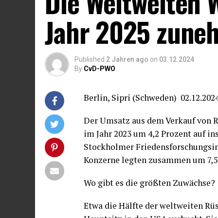
Die Weltweiten 
Jahr 2025 zune
Published
2 Jahren ago
on
03.12.2024
By
CvD-PWO
Berlin, Sipri (Schweden) 02.12.202
Der Umsatz aus dem Verkauf von R
im Jahr 2023 um 4,2 Prozent auf in
Stockholmer Friedensforschungsinst
Konzerne legten zusammen um 7,5 P
Wo gibt es die größten Zuwächse?
Etwa die Hälfte der weltweiten R