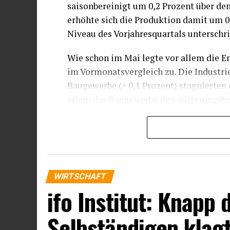
saisonbereinigt um 0,2 Prozent über d
erhöhte sich die Produktion damit um 0
Niveau des Vorjahresquartals unterschrit
Wie schon im Mai legte vor allem die E
im Vormonatsvergleich zu. Die Industrie
Baugewerbe (+ 0,1 Prozent) stagnierten 
allem das Baugewerbe den witterungsbe
Zuwachs von + 1,9 Prozent im zweiten Q
erholte sich mit + 0,8 Prozent im Quart
der Industrie nur um + 0,3 Prozent zule
Industrien schwächte sich zuletzt mit –
Vorquartalsvergleich weist sie aber ein
WIRTSCHAFT
ifo Institut: Knapp 
Bei den industriellen Gütergruppen we
spürbaren Zuwachs im Vormonatsvergleic
Selbständigen klag
Investitionsgütern stagnierte dagegen n