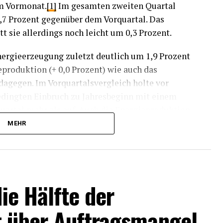
em Vormonat.
[1]
Im gesamten zweiten Quartal
,7 Prozent gegenüber dem Vorquartal. Das
t sie allerdings noch leicht um 0,3 Prozent.
nergieerzeugung zuletzt deutlich um 1,9 Prozent
produktion (+ 0,0 Prozent) wie auch das
dagegen. Im Vorquartalsvergleich holte vor
dingten Einbruch zu Jahresbeginn mit einem
uartal mehr als auf. Auch die Energieproduktion
alsvergleich spürbar, während die Ausbringung in
MEHR
gte. Die Produktion in den energieintensiven
 1,8 Prozent im Vormonatsvergleich ab; im
en kräftigen Anstieg um 2,5 Prozent auf.
die Hälfte der
isen die Konsumgüterproduzenten einen
h auf (+ 1,0 Prozent). Die Produktion bei
t über Auftragsmangel
ahezu (+ 0,2 Prozent) und die