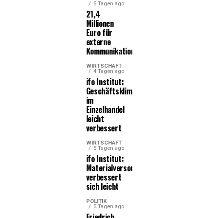
5 Tagen ago
21,4
Millionen
Euro für
externe
Kommunikationsleistungen
WIRTSCHAFT
4 Tagen ago
ifo Institut:
Geschäftsklima
im
Einzelhandel
leicht
verbessert
WIRTSCHAFT
5 Tagen ago
ifo Institut:
Materialversorgung
verbessert
sich leicht
POLITIK
5 Tagen ago
Friedrich