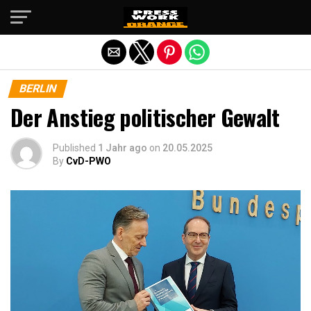
Die mobile Version verlassen
BERLIN
Der Anstieg politischer Gewalt
Published
1 Jahr ago
on
20.05.2025
By
CvD-PWO