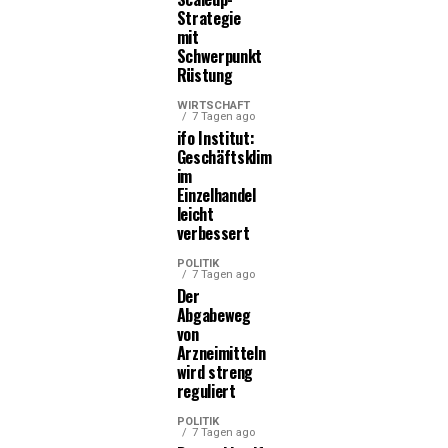
Strategie
mit
Schwerpunkt
Rüstung
WIRTSCHAFT
7 Tagen ago
ifo Institut:
Geschäftsklima
im
Einzelhandel
leicht
verbessert
POLITIK
7 Tagen ago
Der
Abgabeweg
von
Arzneimitteln
wird streng
reguliert
POLITIK
7 Tagen ago