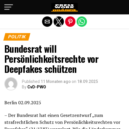
Die mobile Version verlassen
POLITIK
Bundesrat will
Persönlichkeitsrechte vor
Deepfakes schützen
Published
11 Monaten ago
on
18.09.2025
By
CvD-PWO
Berlin 02.09.2025
– Der Bundesrat hat einen Gesetzentwurf „zum
strafrechtlichen Schutz von Persönlichkeitsrechten vor