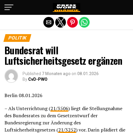
Die mobile Version verlassen
POLITIK
Bundesrat will
Luftsicherheitsgesetz ergänzen
Published
7 Monaten ago
on
08.01.2026
By
CvD-PWO
Berlin 08.01.2026
– Als Unterrichtung (
21/3506
) liegt die Stellungnahme
des Bundesrates zu dem Gesetzentwurf der
Bundesregierung zur Änderung des
Luftsicherheitsgesetzes (
21/3252
) vor. Darin plädiert die