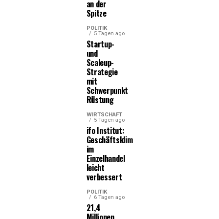
an der
Spitze
POLITIK
5 Tagen ago
Startup-
und
Scaleup-
Strategie
mit
Schwerpunkt
Rüstung
WIRTSCHAFT
5 Tagen ago
ifo Institut:
Geschäftsklima
im
Einzelhandel
leicht
verbessert
POLITIK
6 Tagen ago
21,4
Millionen