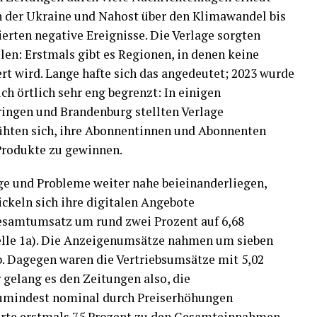
n der Ukraine und Nahost über den Klimawandel bis
erten negative Ereignisse. Die Verlage sorgten
ilen: Erstmals gibt es Regionen, in denen keine
rt wird. Lange hafte sich das angedeutet; 2023 wurde
ch örtlich sehr eng begrenzt: In einigen
ingen und Brandenburg stellten Verlage
ühten sich, ihre Abonnentinnen und Abonnenten
 Produkte zu gewinnen.
lge und Probleme weiter nahe beieinanderliegen,
ickeln sich ihre digitalen Angebote
 Gesamtumsatz um rund zwei Prozent auf 6,68
belle 1a). Die Anzeigenumsätze nahmen um sieben
b. Dagegen waren die Vertriebsumsätze mit 5,02
r gelang es den Zeitungen also, die
umindest nominal durch Preiserhöhungen
erte erstmals 75 Prozent zu den Gesamteinnahmen