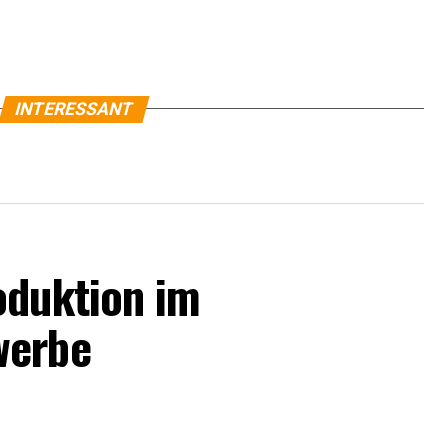
INTERESSANT
oduktion im
werbe