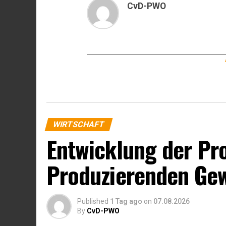
CvD-PWO
WIRTSCHAFT
Entwicklung der Pr
Produzierenden Ge
Published
1 Tag ago
on
07.08.2026
By
CvD-PWO