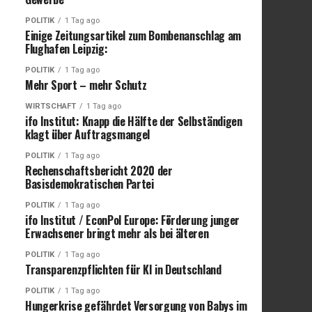
POLITIK
1 Tag ago
Einige Zeitungsartikel zum Bombenanschlag am
Flughafen Leipzig:
POLITIK
1 Tag ago
Mehr Sport – mehr Schutz
WIRTSCHAFT
1 Tag ago
ifo Institut: Knapp die Hälfte der Selbständigen
klagt über Auftragsmangel
POLITIK
1 Tag ago
Rechenschaftsbericht 2020 der
Basisdemokratischen Partei
POLITIK
1 Tag ago
ifo Institut / EconPol Europe: Förderung junger
Erwachsener bringt mehr als bei älteren
POLITIK
1 Tag ago
Transparenzpflichten für KI in Deutschland
POLITIK
1 Tag ago
Hungerkrise gefährdet Versorgung von Babys im