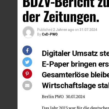
BDZV-Bericht zu
der Zeitungen.
Published
2 Jahren ago
on
31.07.2024
By
CvD-PWO
Digitaler Umsatz st
E-Paper bringen ers
Gesamterlöse bleibe
Wirtschaftslage stab
Berlin PWO 30.07.2024
Das Jahr 2023 war für die deutsch