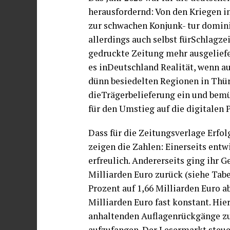
herausfordernd: Von den Kriegen i
zur schwachen Konjunk- tur domini
allerdings auch selbst fürSchlagze
gedruckte Zeitung mehr ausgeliefe
es inDeutschland Realität, wenn au
dünn besiedelten Regionen in Thür
dieTrägerbelieferung ein und bem
für den Umstieg auf die digitalen
Dass für die Zeitungsverlage Erfo
zeigen die Zahlen: Einerseits entw
erfreulich. Andererseits ging ihr
Milliarden Euro zurück (siehe Ta
Prozent auf 1,66 Milliarden Euro a
Milliarden Euro fast konstant. Hie
anhaltenden Auflagenrückgänge z
aufzufangen. Der Lesermarkt steu