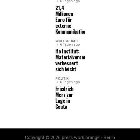
6 Tagen ago
21,4
Millionen
Euro für
externe
Kommunikationsleistungen
WIRTSCHAFT
6 Tagen ago
ifo Institut:
Materialversorgung
verbessert
sich leicht
POLITIK
6 Tagen ago
Friedrich
Merz zur
Lage in
Ceuta
Copyright © 2026 press work orange - Berlin