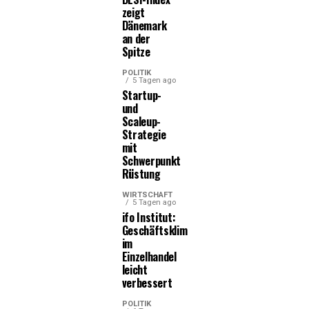
zeigt
Dänemark
an der
Spitze
POLITIK
5 Tagen ago
Startup-
und
Scaleup-
Strategie
mit
Schwerpunkt
Rüstung
WIRTSCHAFT
5 Tagen ago
ifo Institut:
Geschäftsklima
im
Einzelhandel
leicht
verbessert
POLITIK