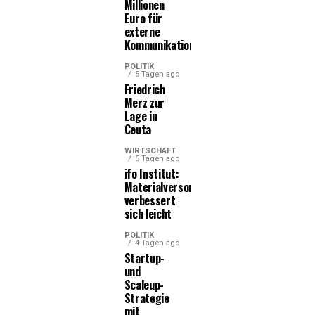
Millionen
Euro für
externe
Kommunikationsleistungen
POLITIK
5 Tagen ago
Friedrich
Merz zur
Lage in
Ceuta
WIRTSCHAFT
5 Tagen ago
ifo Institut:
Materialversorgung
verbessert
sich leicht
POLITIK
4 Tagen ago
Startup-
und
Scaleup-
Strategie
mit