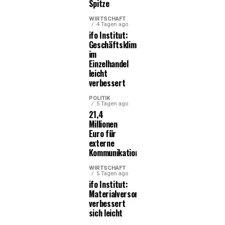
Spitze
WIRTSCHAFT
4 Tagen ago
ifo Institut:
Geschäftsklima
im
Einzelhandel
leicht
verbessert
POLITIK
5 Tagen ago
21,4
Millionen
Euro für
externe
Kommunikationsleistungen
WIRTSCHAFT
5 Tagen ago
ifo Institut:
Materialversorgung
verbessert
sich leicht