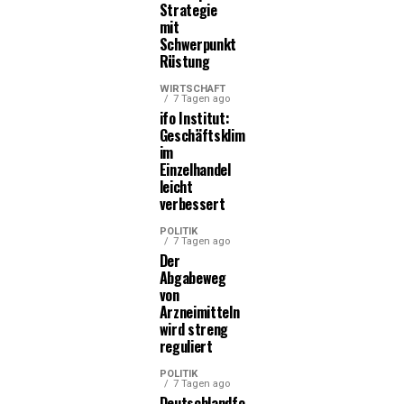
Strategie
mit
Schwerpunkt
Rüstung
WIRTSCHAFT
7 Tagen ago
ifo Institut:
Geschäftsklima
im
Einzelhandel
leicht
verbessert
POLITIK
7 Tagen ago
Der
Abgabeweg
von
Arzneimitteln
wird streng
reguliert
POLITIK
7 Tagen ago
Deutschlandfonds