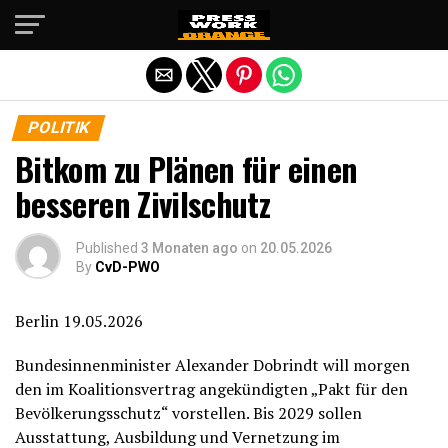
Die mobile Version verlassen
POLITIK
Bitkom zu Plänen für einen
besseren Zivilschutz
Published
3 Monaten ago
on
20.05.2026
By
CvD-PWO
Berlin 19.05.2026
Bundesinnenminister Alexander Dobrindt will morgen
den im Koalitionsvertrag angekündigten „Pakt für den
Bevölkerungsschutz“ vorstellen. Bis 2029 sollen
Ausstattung, Ausbildung und Vernetzung im