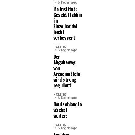
6 Tagen ago
ifo Institut:
Geschäftsklima
im
Einzelhandel
leicht
verbessert
POLITIK
6 Tagen ago
Der
Abgabeweg
von
Arzneimitteln
wird streng
reguliert
POLITIK
6 Tagen ago
Deutschlandfonds
wächst
weiter:
POLITIK
5 Tagen ago
Aus drei