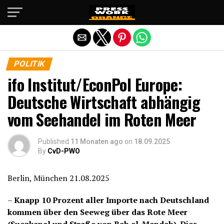
Die mobile Version verlassen
POLITIK
ifo Institut/EconPol Europe:
Deutsche Wirtschaft abhängig
vom Seehandel im Roten Meer
Published
11 Monaten ago
on
18.09.2025
By
CvD-PWO
Berlin, München 21.08.2025
–
Knapp 10 Prozent aller Importe nach Deutschland
kommen über den Seeweg über das Rote Meer