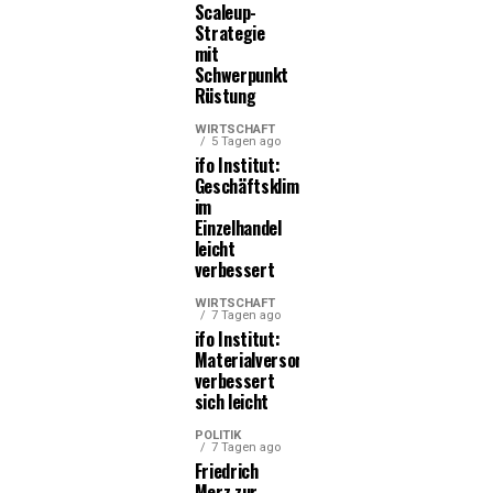
Scaleup-
Strategie
mit
Schwerpunkt
Rüstung
WIRTSCHAFT
5 Tagen ago
ifo Institut:
Geschäftsklima
im
Einzelhandel
leicht
verbessert
WIRTSCHAFT
7 Tagen ago
ifo Institut:
Materialversorgung
verbessert
sich leicht
POLITIK
7 Tagen ago
Friedrich
Merz zur